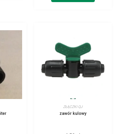
ZŁĄCZKI QJ
iter
zawór kulowy