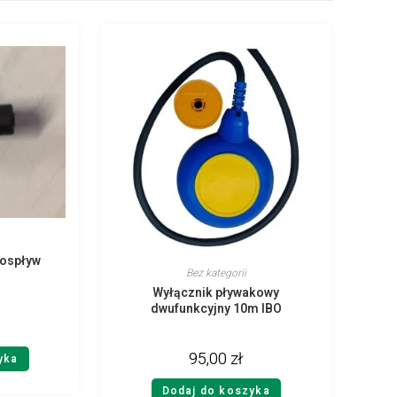
lospływ
Bez kategorii
Wyłącznik pływakowy
dwufunkcyjny 10m IBO
95,00
zł
yka
Dodaj do koszyka