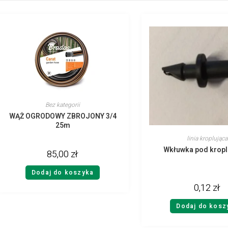
Bez kategorii
WĄŻ OGRODOWY ZBROJONY 3/4
25m
linia kroplująca
Wkłuwka pod krop
85,00
zł
Dodaj do koszyka
0,12
zł
Dodaj do kosz