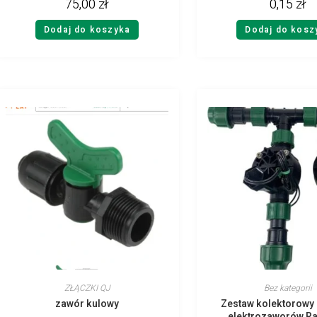
75,00
zł
0,15
zł
Dodaj do koszyka
Dodaj do kosz
ZŁĄCZKI QJ
Bez kategorii
zawór kulowy
Zestaw kolektorowy 
elektrozaworów Ra