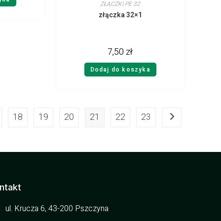
ZŁĄCZKI PE 32
złączka 32×1
7,50
zł
Dodaj do koszyka
18
19
20
21
22
23
ntakt
ul. Krucza 6, 43-200 Pszczyna