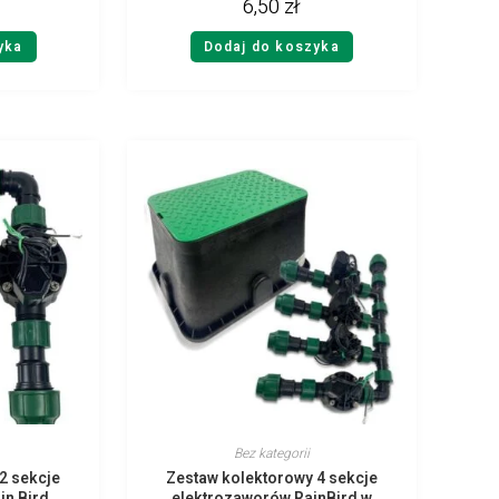
6,50
zł
yka
Dodaj do koszyka
Bez kategorii
2 sekcje
Zestaw kolektorowy 4 sekcje
in Bird
elektrozaworów RainBird w