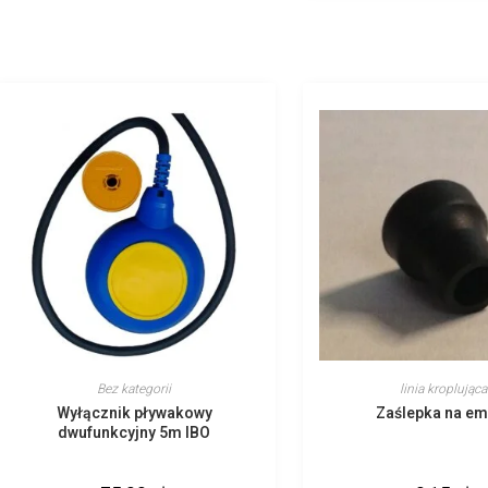
Bez kategorii
linia kroplująca
Wyłącznik pływakowy
Zaślepka na em
dwufunkcyjny 5m IBO