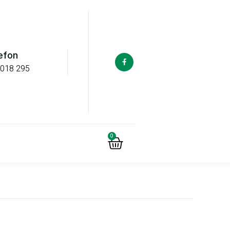
efon
 018 295
0