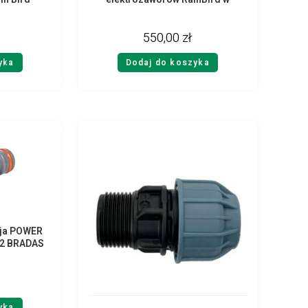
skrzynce Standard
550,00
zł
yka
Dodaj do koszyka
cja POWER
02 BRADAS
yka