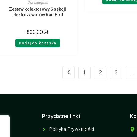
Bez kategorii
Zestaw kolektorowy 6 sekcji
elektrozaworów RainBird
800,00
zł
Dodaj do koszyka
1
2
3
…
Przydatne linki
Ko
Polityka Prywatności