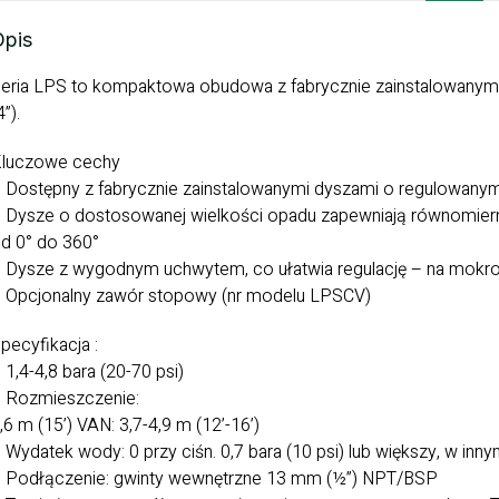
Opis
eria LPS to kompaktowa obudowa z fabrycznie zainstalowany
4”).
luczowe cechy
 Dostępny z fabrycznie zainstalowanymi dyszami o regulowanym
 Dysze o dostosowanej wielkości opadu zapewniają równomiern
d 0° do 360°
 Dysze z wygodnym uchwytem, co ułatwia regulację – na mokro
 Opcjonalny zawór stopowy (nr modelu LPSCV)
pecyfikacja :
 1,4-4,8 bara (20-70 psi)
 Rozmieszczenie:
,6 m (15’) VAN: 3,7-4,9 m (12’-16’)
 Wydatek wody: 0 przy ciśn. 0,7 bara (10 psi) lub większy, w inny
 Podłączenie: gwinty wewnętrzne 13 mm (½”) NPT/BSP