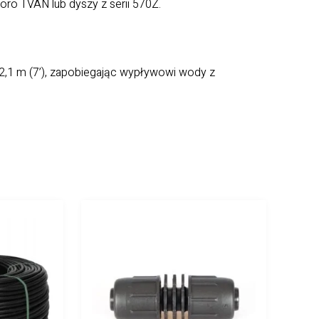
o TVAN lub dyszy z serii 570Z.
2,1 m (7’), zapobiegając wypływowi wody z