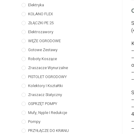
Elektryka
KOLANO FLEX
S
ZŁĄCZKI PE 25
(
Elektrozawory
WĘŻE OGRODOWE
K
Gotowe Zestawy
–
–
Roboty Koszące
o
Zraszacze Wynurzalne
–
PISTOLET OGRODOWY
–
Kolektory I Kształtki
S
Zraszacz Statyczny
–
OSPRZĘT POMPY
–
Mufy, Nyple I Redukcje
4
–
Pompy
–
PRZYŁĄCZE DO KRANU