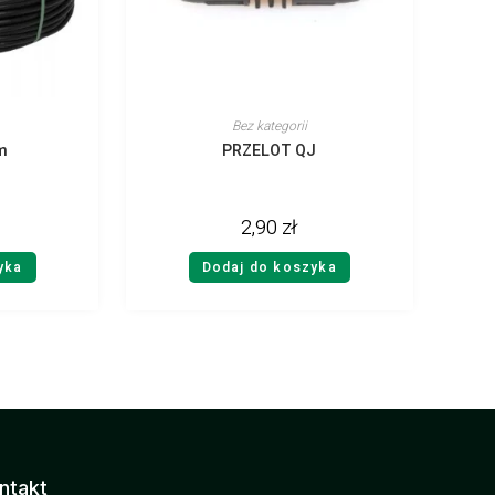
Bez kategorii
m
PRZELOT QJ
2,90
zł
yka
Dodaj do koszyka
ntakt