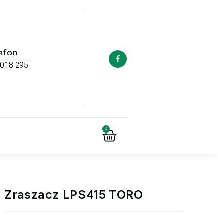
efon
 018 295
0
Zraszacz LPS415 TORO