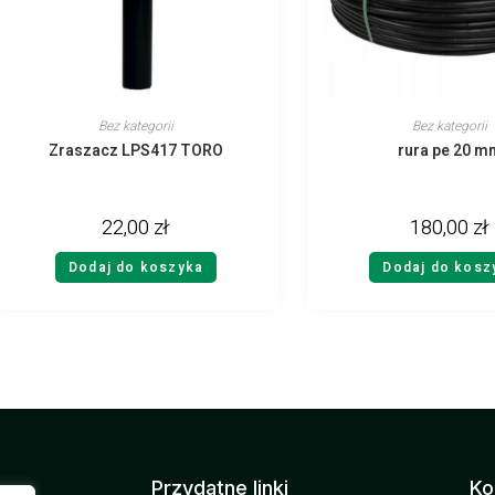
Bez kategorii
Bez kategorii
Zraszacz LPS417 TORO
rura pe 20 m
22,00
zł
180,00
zł
Dodaj do koszyka
Dodaj do kosz
Przydatne linki
Ko