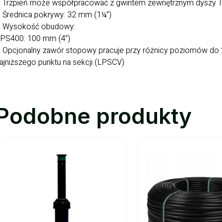
 Trzpień może współpracować z gwintem zewnętrznym dyszy Tor
 Średnica pokrywy: 32 mm (1¼”)
 Wysokość obudowy:
PS400: 100 mm (4”)
 Opcjonalny zawór stopowy pracuje przy różnicy poziomów do 
ajniższego punktu na sekcji (LPSCV)
Podobne produkty