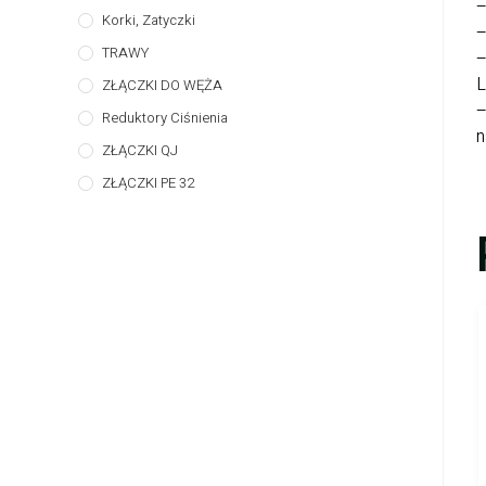
–
Korki, Zatyczki
–
TRAWY
–
L
ZŁĄCZKI DO WĘŻA
–
Reduktory Ciśnienia
n
ZŁĄCZKI QJ
ZŁĄCZKI PE 32