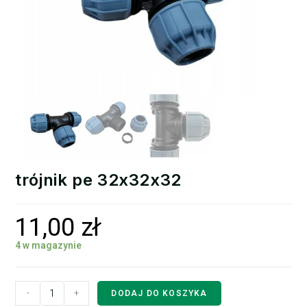
trójnik pe 32x32x32
11,00
zł
4 w magazynie
-
+
DODAJ DO KOSZYKA