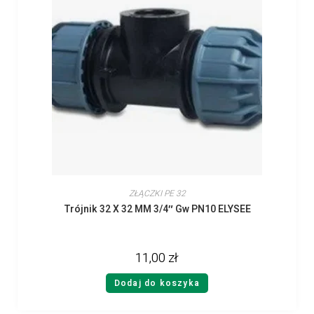
ZŁĄCZKI PE 32
Trójnik 32 X 32 MM 3/4″ Gw PN10 ELYSEE
11,00
zł
Dodaj do koszyka