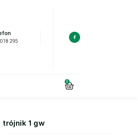
efon
 018 295
0
trójnik 1 gw