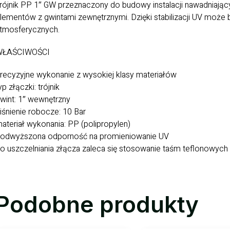
rójnik PP 1″ GW przeznaczony do budowy instalacji nawadniaj
lementów z gwintami zewnętrznymi. Dzięki stabilizacji UV może
tmosferycznych.
WŁAŚCIWOŚCI
recyzyjne wykonanie z wysokiej klasy materiałów
yp złączki: trójnik
wint: 1″ wewnętrzny
iśnienie robocze: 10 Bar
ateriał wykonania: PP (polipropylen)
odwyższona odporność na promieniowanie UV
o uszczelniania złącza zaleca się stosowanie taśm teflonowych
Podobne produkty