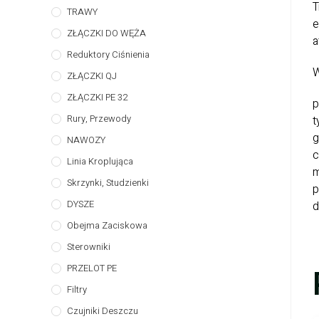
T
TRAWY
e
ZŁĄCZKI DO WĘŻA
a
Reduktory Ciśnienia
ZŁĄCZKI QJ
ZŁĄCZKI PE 32
p
Rury, Przewody
t
g
NAWOZY
c
Linia Kroplująca
m
Skrzynki, Studzienki
p
DYSZE
d
Obejma Zaciskowa
Sterowniki
PRZELOT PE
Filtry
Czujniki Deszczu