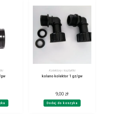
tki
Kolektory i kształtki
w/gw
kolano kolektor 1 gz/gw
9,00
zł
yka
Dodaj do koszyka