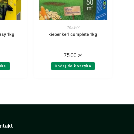
TRAWY
asy 1kg
kiepenkerl complete 1kg
75,00
zł
yka
Dodaj do koszyka
ntakt