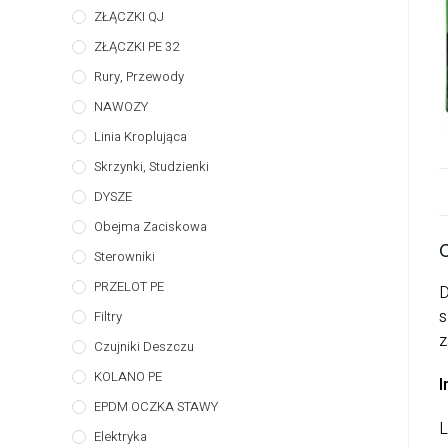
ZŁĄCZKI QJ
ZŁĄCZKI PE 32
Rury, Przewody
NAWOZY
Linia Kroplująca
Skrzynki, Studzienki
DYSZE
Obejma Zaciskowa
Sterowniki
PRZELOT PE
D
s
Filtry
z
Czujniki Deszczu
KOLANO PE
I
EPDM OCZKA STAWY
L
Elektryka