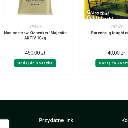
TRAWY
TRAWY
Nasiona traw Kiepenkerl Majestic
Barenbrug tought e
AKTIV 10kg
460,00
zł
40,00
zł
Dodaj do koszyka
Dodaj do kosz
Przydatne linki
Ko