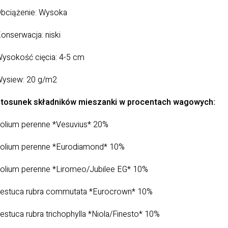
bciążenie: Wysoka
onserwacja: niski
ysokość cięcia: 4-5 cm
ysiew: 20 g/m2
tosunek składników mieszanki w procentach wagowych:
olium perenne *Vesuvius* 20%
olium perenne *Eurodiamond* 10%
olium perenne *Liromeo/Jubilee EG* 10%
estuca rubra commutata *Eurocrown* 10%
estuca rubra trichophylla *Niola/Finesto* 10%