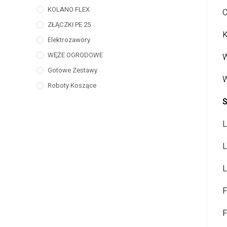
KOLANO FLEX
O
ZŁĄCZKI PE 25
K
Elektrozawory
WĘŻE OGRODOWE
W
Gotowe Zestawy
W
Roboty Koszące
S
L
L
L
F
F