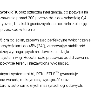
twork RTK
oraz sztuczną inteligencją, co pozwala na
oznawanie ponad 200 przeszkód z dokładnością 0,4
tycznie, bez kabli granicznych, samodzielnie planując
 przeszkód w terenie.
d
5 cm
od ścian, zapewniając perfekcyjne wykończenie
z pochyłościami do 45% (24°), zachowując stabilność i
rdziej wymagających środowiskach dzięki
 i system wizji. Robot może pracować pod drzewami,
 pokrycie terenu i niezawodną wydajność.
entnymi systemami AI, RTK i EFLS™ gwarantuje
nne warunki, maksymalną wydajność oraz
ndard w autonomicznych maszynach ogrodowych,