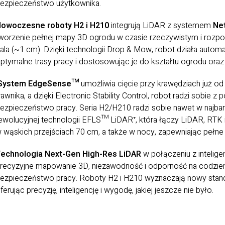
ezpieczeństwo użytkownika.
owoczesne roboty H2 i H210
integrują LiDAR z systemem
Ne
worzenie pełnej mapy 3D ogrodu w czasie rzeczywistym i rozp
ala (~1 cm). Dzięki technologii Drop & Mow, robot działa automa
ptymalne trasy pracy i dostosowując je do kształtu ogrodu oraz
System EdgeSense™
umożliwia cięcie przy krawędziach już o
rawnika, a dzięki Electronic Stability Control, robot radzi sobie 
ezpieczeństwo pracy. Seria H2/H210 radzi sobie nawet w najba
ewolucyjnej technologii EFLS™ LiDAR⁺, która łączy LiDAR, RTK
 wąskich przejściach 70 cm, a także w nocy, zapewniając pełne
echnologia Next-Gen High-Res LiDAR
w połączeniu z intelig
recyzyjne mapowanie 3D, niezawodność i odporność na codzie
ezpieczeństwo pracy. Roboty H2 i H210 wyznaczają nowy sta
ferując precyzję, inteligencję i wygodę, jakiej jeszcze nie było.