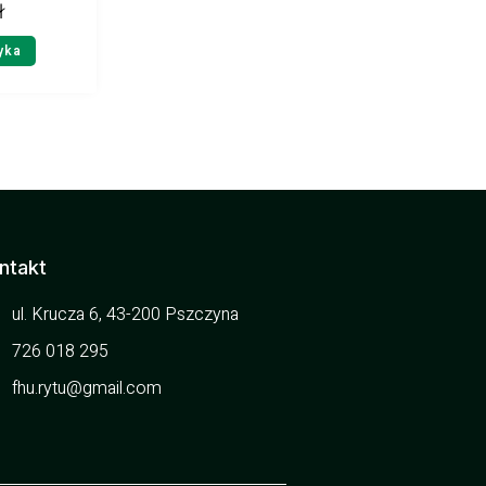
ł
yka
ntakt
ul. Krucza 6, 43-200 Pszczyna
726 018 295
fhu.rytu@gmail.com