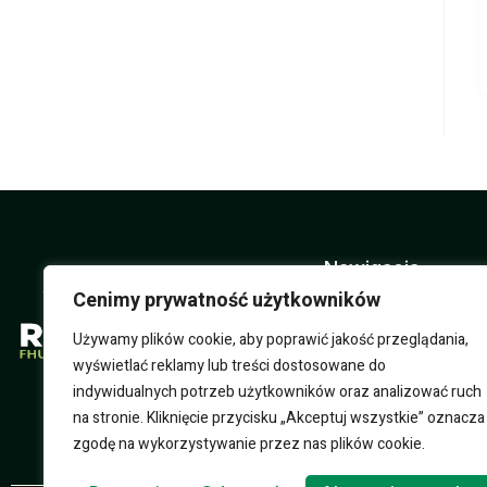
Nawigacja
Cenimy prywatność użytkowników
O nas
Używamy plików cookie, aby poprawić jakość przeglądania,
Sklep
wyświetlać reklamy lub treści dostosowane do
indywidualnych potrzeb użytkowników oraz analizować ruch
Usługi
na stronie. Kliknięcie przycisku „Akceptuj wszystkie” oznacza
zgodę na wykorzystywanie przez nas plików cookie.
pomoc techniczn