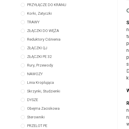
PRZYŁĄCZE DO KRANU
Korki, Zatyczki
TRAWY
S
n
ZŁĄCZKI DO WĘŻA
t
Reduktory Ciśnienia
p
ZŁĄCZKI QJ
n
ZŁĄCZKI PE 32
p
s
Rury, Przewody
D
NAWOZY
k
Linia Kroplująca
W
Skrzynki, Studzienki
DYSZE
R
Obejma Zaciskowa
n
r
Sterowniki
w
PRZELOT PE