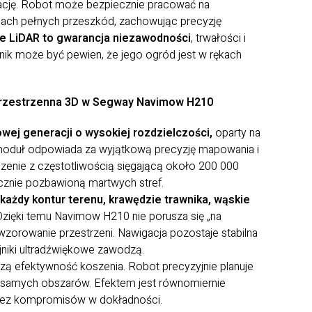
tację. Robot może bezpiecznie pracować na
ach pełnych przeszkód, zachowując precyzję
e LiDAR to gwarancja niezawodności
, trwałości i
nik może być pewien, że jego ogród jest w rękach
a przestrzenna 3D w Segway Navimow H210
wej generacji o wysokiej rozdzielczości,
oparty na
 moduł odpowiada za wyjątkową precyzję mapowania i
enie z częstotliwością sięgającą około 200 000
cznie pozbawioną martwych stref.
ażdy kontur terenu, krawędzie trawnika, wąskie
Dzięki temu Navimow H210 nie porusza się „na
wzorowanie przestrzeni. Nawigacja pozostaje stabilna
jniki ultradźwiękowe zawodzą.
zą efektywność koszenia. Robot precyzyjnie planuje
ch samych obszarów. Efektem jest równomiernie
i, bez kompromisów w dokładności.