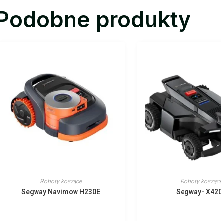
Podobne produkty
Roboty koszące
Roboty kosząc
Segway Navimow H230E
Segway- X42