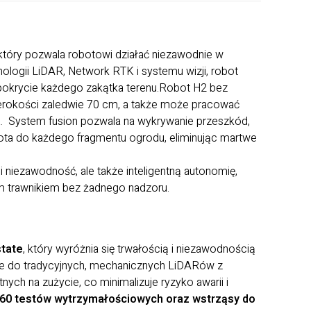
 który pozwala robotowi działać niezawodnie w
ologii LiDAR, Network RTK i systemu wizji, robot
pokrycie każdego zakątka terenu.Robot H2 bez
zerokości zaledwie 70 cm, a także może pracować
ia. System fusion pozwala na wykrywanie przeszkód,
obota do każdego fragmentu ogrodu, eliminując martwe
i niezawodność, ale także inteligentną autonomię,
ym trawnikiem bez żadnego nadzoru.
state
, który wyróżnia się trwałością i niezawodnością
ie do tradycyjnych, mechanicznych LiDARów z
ch na zużycie, co minimalizuje ryzyko awarii i
60 testów wytrzymałościowych oraz wstrząsy do