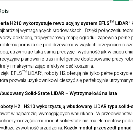
Opis
eria H210 wykorzystuje rewolucyjny system EFLS™ LiDAR⁺
,
ajbardziej wymagających środowiskach. Dzięki połączeniu techn
worzy dokładną, trójwymiarową mapę ogrodu i zapewnia pełne 
roblemu porusza się pod drzewami, w wąskich przejściach o s
ocą, utrzymując taką samą precyzję i wydajność jak w ciągu dn
recyzyjne planowanie tras i inteligentne dostosowanie pracy r
trefy i maksymalizując efektywność koszenia.
zięki EFLS™ LiDAR⁺, roboty H2 oferują nie tylko pełne pokrycie 
tóra pozwala użytkownikowi cieszyć się perfekcyjnie utrzyman
budowany Solid-State LiDAR – Wytrzymałość na lata
oboty H2 i H210 wykorzystują wbudowany LiDAR typu solid-
awet w najbardziej wymagających warunkach. W przeciwieństw
uchomymi częściami, moduł solid-state nie ma elementów podatny
ydłuża żywotność urządzenia.
Każdy moduł przeszedł ponad 