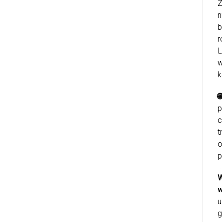
Z
n
b
r
L
w
k

p
c
t
o
p
W
w
u
g