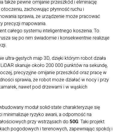
akże pewne omijanie przeszkód i eliminację
w otoczeniu, zachowując płynność ruchu i
anowania sprawia, że urządzenie może pracować
ty precyzji mapowania.
ent całego systemu inteligentnego koszenia. To
rusza się po nim świadomie i konsekwentnie realizuje
ji.
e ultra-gęstych map 3D, dzięki którym robot działa
duł LiDAR skanuje około 200 000 punktów na sekundę,
oczej, precyzyjne omijanie przeszkód oraz pracę w
ności sprawia, że robot może działać w nocy i przy
kamarek, nawet pod drzewami i w wąskich
budowany moduł solid-state charakteryzuje się
 minimalizuje ryzyko awarii, a odporność na
łościowych przy wstrząsach do
50G
. Taki projekt
unkach pogodowych i terenowych, zapewniając spokój i