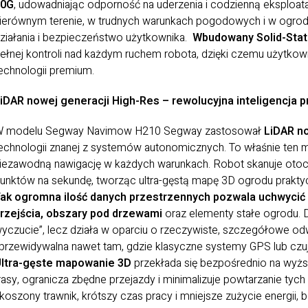
50G
, udowadniając odporność na uderzenia i codzienną eksploa
ierównym terenie, w trudnych warunkach pogodowych i w ogrod
ziałania i bezpieczeństwo użytkownika.
Wbudowany Solid-Stat
ełnej kontroli nad każdym ruchem robota, dzięki czemu użytkow
echnologii premium.
iDAR nowej generacji High-Res – rewolucyjna inteligencj
 modelu Segway Navimow H210 Segway zastosował
LiDAR no
echnologii znanej z systemów autonomicznych. To właśnie ten
iezawodną nawigację w każdych warunkach. Robot skanuje otocz
unktów na sekundę, tworząc ultra-gęstą mapę 3D ogrodu prakty
ak ogromna ilość danych przestrzennych pozwala uchwycić k
rzejścia, obszary pod drzewami
oraz elementy stałe ogrodu. 
yczucie”, lecz działa w oparciu o rzeczywiste, szczegółowe od
 przewidywalna nawet tam, gdzie klasyczne systemy GPS lub czu
ltra-gęste mapowanie 3D
przekłada się bezpośrednio na wyżs
rasy, ogranicza zbędne przejazdy i minimalizuje powtarzanie ty
koszony trawnik, krótszy czas pracy i mniejsze zużycie energi