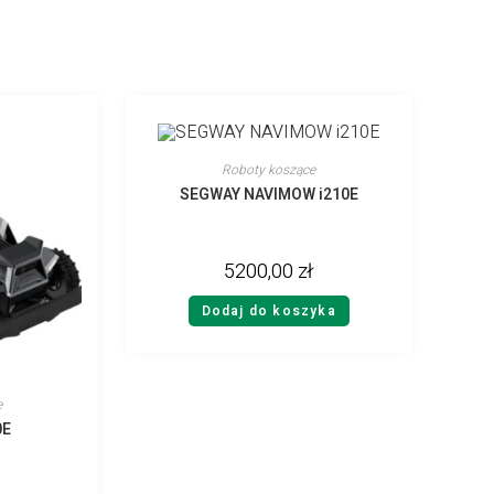
Roboty koszące
SEGWAY NAVIMOW i210E
5200,00
zł
Dodaj do koszyka
e
0E