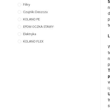
Filtry
n
Czujniki Deszczu
d
p
KOLANO PE
t
EPDM OCZKA STAWY
Elektryka
L
KOLANO FLEX
W
t
n
p
T
p
w
i
U
t
s