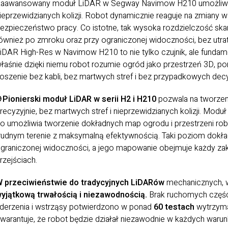
aawansowany moduł LiDAR w Segway Navimow H210 umożliwia t
ieprzewidzianych kolizji. Robot dynamicznie reaguje na zmiany 
ezpieczeństwo pracy. Co istotne, tak wysoka rozdzielczość sk
ównież po zmroku oraz przy ograniczonej widoczności, bez utra
iDAR High-Res w Navimow H210 to nie tylko czujnik, ale fundam
łaśnie dzięki niemu robot rozumie ogród jako przestrzeń 3D, po
oszenie bez kabli, bez martwych stref i bez przypadkowych decyz
 Pionierski moduł LiDAR w serii H2 i H210
pozwala na tworzeni
recyzyjnie, bez martwych stref i nieprzewidzianych kolizji. Mo
o umożliwia tworzenie dokładnych map ogrodu i przestrzeni rob
rudnym terenie z maksymalną efektywnością. Taki poziom dokład
graniczonej widoczności, a jego mapowanie obejmuje każdy za
rzejściach.
 przeciwieństwie do tradycyjnych LiDARów
mechanicznych, w
yjątkową trwałością i niezawodnością.
Brak ruchomych części
derzenia i wstrząsy potwierdzono w ponad
60 testach
wytrzyma
warantuje, że robot będzie działał niezawodnie w każdych war