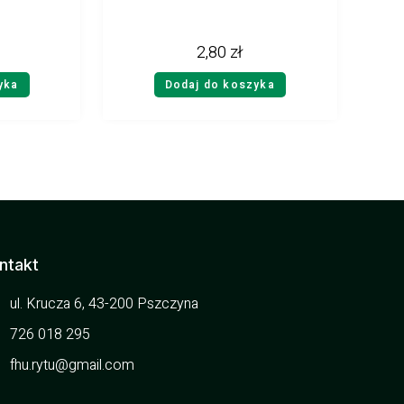
2,80
zł
yka
Dodaj do koszyka
ntakt
ul. Krucza 6, 43-200 Pszczyna
726 018 295
fhu.rytu@gmail.com