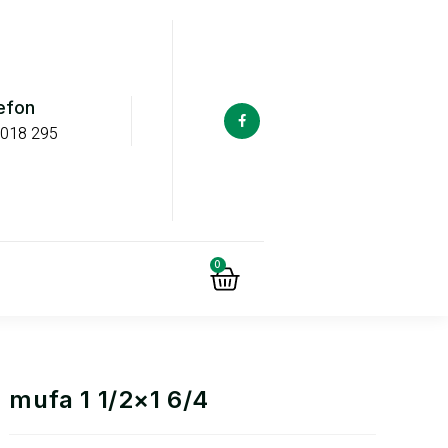
efon
 018 295
0
mufa 1 1/2×1 6/4