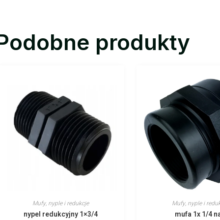
Podobne produkty
Mufy, nyple i redukcje
Mufy, nyple i redu
nypel redukcyjny 1×3/4
mufa 1x 1/4 n