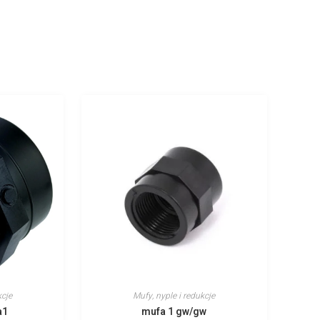
kcje
Mufy, nyple i redukcje
a1
mufa 1 gw/gw