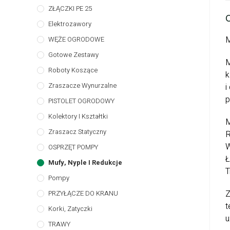
ZŁĄCZKI PE 25
Elektrozawory
M
WĘŻE OGRODOWE
Gotowe Zestawy
M
Roboty Koszące
k
Zraszacze Wynurzalne
i
p
PISTOLET OGRODOWY
Kolektory I Kształtki
M
Zraszacz Statyczny
R
W
OSPRZĘT POMPY
Ł
Mufy, Nyple I Redukcje
T
Pompy
Z
PRZYŁĄCZE DO KRANU
t
Korki, Zatyczki
u
TRAWY