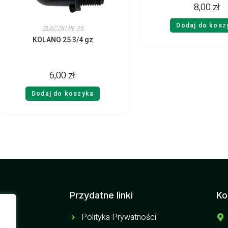
8,00
zł
Dodaj do kosz
ZŁĄCZKI PE 25
KOLANO 25 3/4 gz
6,00
zł
Dodaj do koszyka
Przydatne linki
Ko
Polityka Prywatności