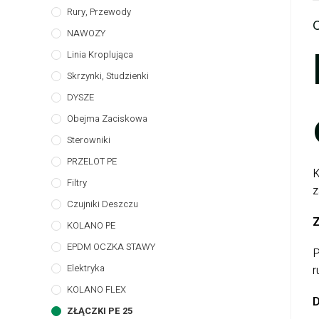
Rury, Przewody
NAWOZY
Linia Kroplująca
Skrzynki, Studzienki
DYSZE
Obejma Zaciskowa
Sterowniki
PRZELOT PE
K
Filtry
z
Czujniki Deszczu
Z
KOLANO PE
EPDM OCZKA STAWY
P
Elektryka
r
KOLANO FLEX
D
ZŁĄCZKI PE 25