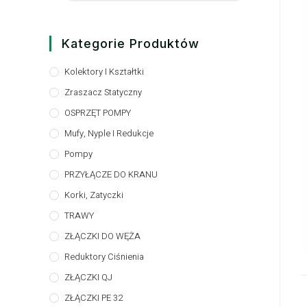
Kategorie Produktów
Kolektory I Kształtki
Zraszacz Statyczny
OSPRZĘT POMPY
Mufy, Nyple I Redukcje
Pompy
PRZYŁĄCZE DO KRANU
Korki, Zatyczki
TRAWY
ZŁĄCZKI DO WĘŻA
Reduktory Ciśnienia
ZŁĄCZKI QJ
ZŁĄCZKI PE 32