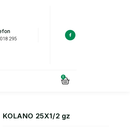
efon
 018 295
0
KOLANO 25X1/2 gz