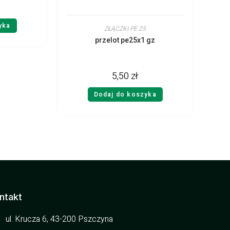
yka
ZŁĄCZKI PE 25
przelot pe25x1 gz
5,50
zł
Dodaj do koszyka
ntakt
ul. Krucza 6, 43-200 Pszczyna