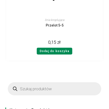
linia kroplująca
Przelot 5-5
0,15
zł
Dodaj do koszyka