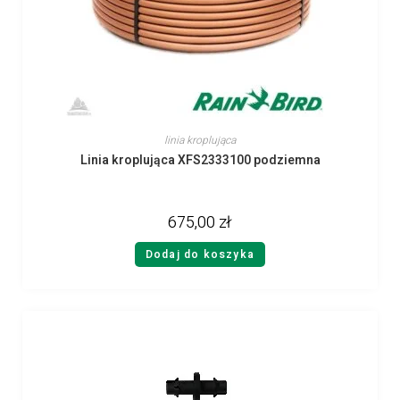
linia kroplująca
Linia kroplująca XFS2333100 podziemna
675,00
zł
Dodaj do koszyka