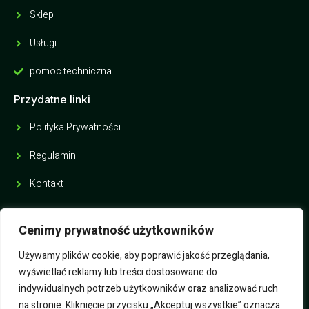
Sklep
Usługi
pomoc techniczna
Przydatne linki
Polityka Prywatności
Regulamin
Kontakt
Kontakt
Cenimy prywatność użytkowników
ul. Krucza 6, 43-200 Pszczyna
Używamy plików cookie, aby poprawić jakość przeglądania,
726 018 295
wyświetlać reklamy lub treści dostosowane do
fhu.rytu@gmail.com
indywidualnych potrzeb użytkowników oraz analizować ruch
na stronie. Kliknięcie przycisku „Akceptuj wszystkie” oznacza